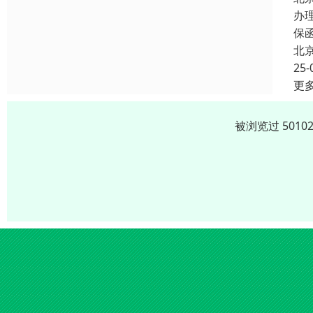
办
保
北
25-
更
被浏览过 501