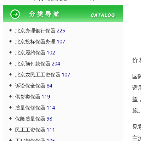
北京办理银行保函
225
北京投标保函办理
107
北京履约保函
102
价
北京预付款保函
204
北京农民工工资保函
107
国
诉讼保全保函
84
适
供货类保函
119
益
质量保修保函
114
施
保险质量保函
98
见
民工工资保函
111
主
工程担保保函
105