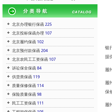
北京办理银行保函
225
北京投标保函办理
107
北京履约保函
102
银
北京预付款保函
204
据
北京农民工工资保函
107
诉讼保全保函
84
履
供货类保函
119
履
质量保修保函
114
保
保险质量保函
98
民工工资保函
111
履
工程担保保函
105