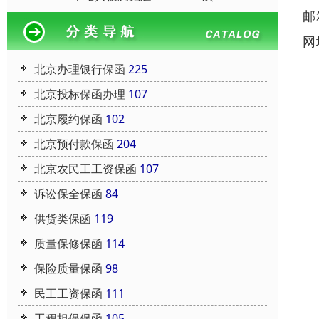
邮
网
北京办理银行保函
225
北京投标保函办理
107
北京履约保函
102
北京预付款保函
204
北京农民工工资保函
107
诉讼保全保函
84
供货类保函
119
质量保修保函
114
保险质量保函
98
民工工资保函
111
工程担保保函
105