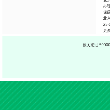
办
保
北
25-
更
被浏览过 500