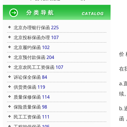
北京办理银行保函
225
北京投标保函办理
107
北京履约保函
102
价
北京预付款保函
204
北京农民工工资保函
107
在
诉讼保全保函
84
a
供货类保函
119
续
质量保修保函
114
保险质量保函
98
b
民工工资保函
111
函
工程担保保函
105