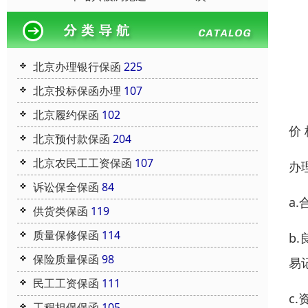
北京办理银行保函
225
北京投标保函办理
107
北京履约保函
102
价
北京预付款保函
204
北京农民工工资保函
107
办
诉讼保全保函
84
a
供货类保函
119
质量保修保函
114
b
保险质量保函
98
易
民工工资保函
111
c
工程担保保函
105