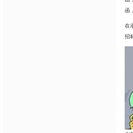
函
在
招