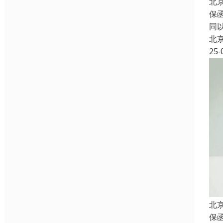
北
保
同
北
25-
北
保