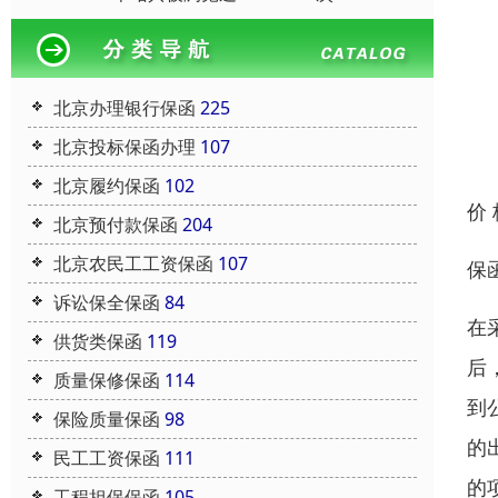
北京办理银行保函
225
北京投标保函办理
107
北京履约保函
102
价
北京预付款保函
204
北京农民工工资保函
107
保
诉讼保全保函
84
在
供货类保函
119
后
质量保修保函
114
到
保险质量保函
98
的
民工工资保函
111
的
工程担保保函
105