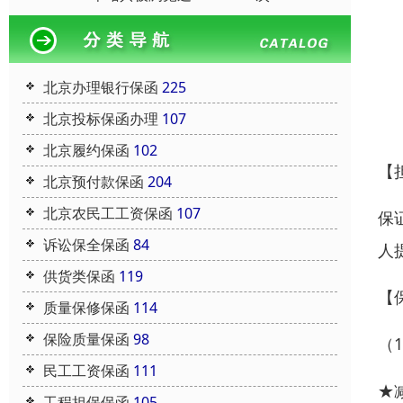
北京办理银行保函
225
北京投标保函办理
107
北京履约保函
102
【
北京预付款保函
204
北京农民工工资保函
107
保
诉讼保全保函
84
人
供货类保函
119
【
质量保修保函
114
保险质量保函
98
（
民工工资保函
111
★
工程担保保函
105