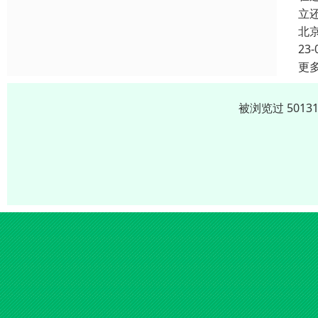
立
北
23-
更
被浏览过 501