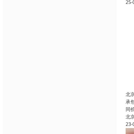
25-
北
承
同
北
23-