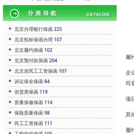
北京办理银行保函
225
北京投标保函办理
107
北京履约保函
102
履
北京预付款保函
204
北京农民工工资保函
107
企
诉讼保全保函
84
司
供货类保函
119
项
质量保修保函
114
保险质量保函
98
其
民工工资保函
111
履
工程担保保函
105