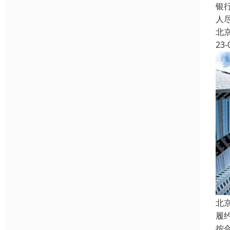
银
人
北
23-
北
履
按