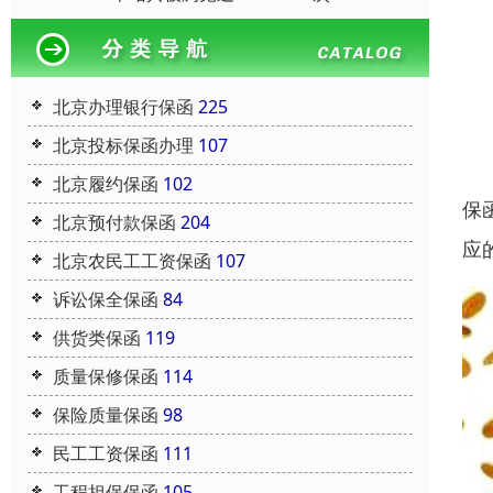
北京办理银行保函
225
北京投标保函办理
107
北京履约保函
102
保
北京预付款保函
204
应
北京农民工工资保函
107
诉讼保全保函
84
供货类保函
119
质量保修保函
114
保险质量保函
98
民工工资保函
111
工程担保保函
105