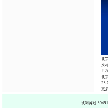
北
投
且
北
23-
更
被浏览过 504