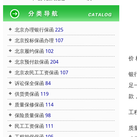
北京办理银行保函
225
北京投标保函办理
107
北京履约保函
102
价
北京预付款保函
204
北京农民工工资保函
107
银
诉讼保全保函
84
足
供货类保函
119
款
质量保修保函
114
工
保险质量保函
98
民工工资保函
111
质
工程担保保函
105