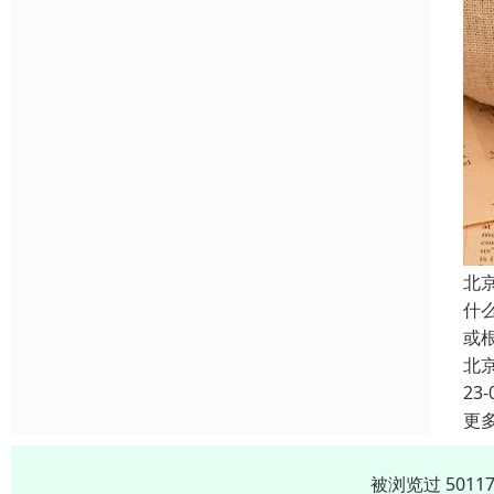
北
什
或
北
23-
更
被浏览过 501